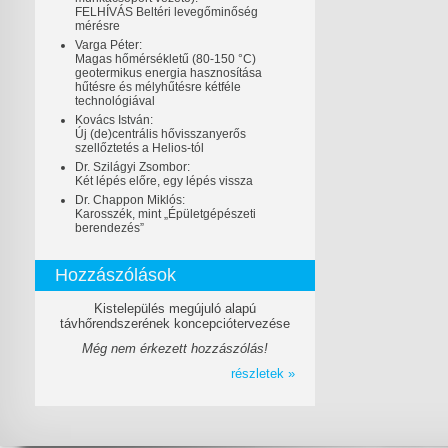
FELHÍVÁS Beltéri levegőminőség
mérésre
Varga Péter:
Magas hőmérsékletű (80-150 °C)
geotermikus energia hasznosítása
hűtésre és mélyhűtésre kétféle
technológiával
Kovács István:
Új (de)centrális hővisszanyerős
szellőztetés a Helios-tól
Dr. Szilágyi Zsombor:
Két lépés előre, egy lépés vissza
Dr. Chappon Miklós:
Karosszék, mint „Épületgépészeti
berendezés”
Hozzászólások
Kistelepülés megújuló alapú
távhőrendszerének koncepciótervezése
Még nem érkezett hozzászólás!
részletek »