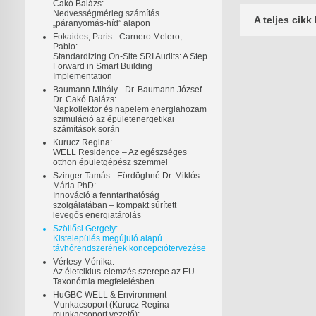
Cakó Balázs:
Nedvességmérleg számítás
A teljes cikk
„páranyomás-híd” alapon
Fokaides, Paris - Carnero Melero,
Pablo:
Standardizing On-Site SRI Audits: A Step
Forward in Smart Building
Implementation
Baumann Mihály - Dr. Baumann József -
Dr. Cakó Balázs:
Napkollektor és napelem energiahozam
szimuláció az épületenergetikai
számítások során
Kurucz Regina:
WELL Residence – Az egészséges
otthon épületgépész szemmel
Szinger Tamás - Eördöghné Dr. Miklós
Mária PhD:
Innováció a fenntarthatóság
szolgálatában – kompakt sűrített
levegős energiatárolás
Szöllősi Gergely:
Kistelepülés megújuló alapú
távhőrendszerének koncepciótervezése
Vértesy Mónika:
Az életciklus-elemzés szerepe az EU
Taxonómia megfelelésben
HuGBC WELL & Environment
Munkacsoport (Kurucz Regina
munkacsoport vezető):