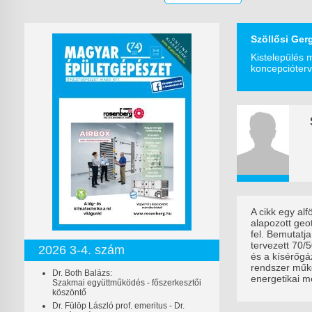
Szöllősi Ger
Kistelepülés 
koncepcióter
A cikk egy alf
alapozott geo
fel. Bemutatja
tervezett 70/
2026 3-4. szám
és a kísérőgá
rendszer műk
Dr. Both Balázs:
energetikai m
Szakmai együttműködés - főszerkesztői
köszöntő
Dr. Fülöp László prof. emeritus - Dr.